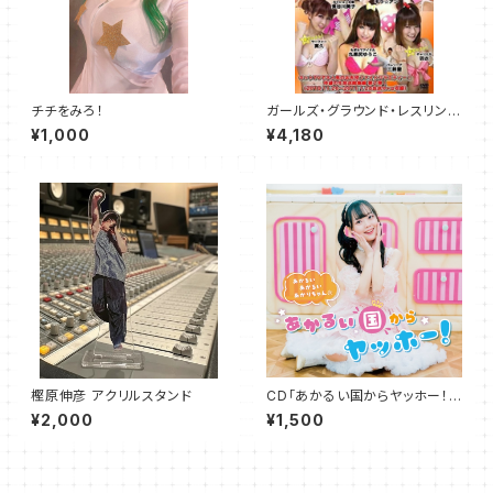
チチをみろ！
ガールズ・グラウンド・レスリング
お布団ファイト総集編 Vol.2
¥1,000
¥4,180
樫原伸彦 アクリルスタンド
CD「あかるい国からヤッホー！」
1枚
¥2,000
¥1,500