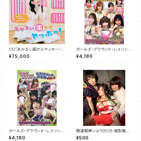
CD「あかるい国からヤッホー！」
ガールズ・グラウンド・レスリング
50枚セット
2010
¥75,000
¥4,180
ガールズ・グラウンド・レスリング
開運緊縛ショウ2025 縦型動画
お布団ファイト総集編 Vol.4
(5分52秒)
¥4,180
¥500