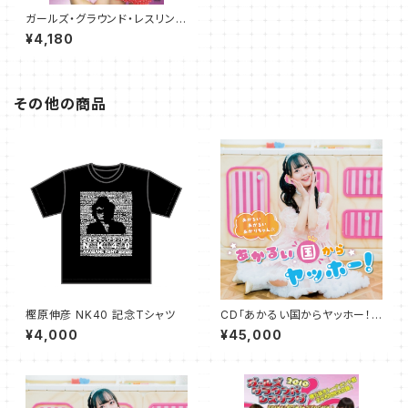
ガールズ・グラウンド・レスリング
お布団ファイト総集編 Vol.6
¥4,180
その他の商品
樫原伸彦 NK40 記念Tシャツ
CD「あかるい国からヤッホー！」
30枚セット
¥4,000
¥45,000